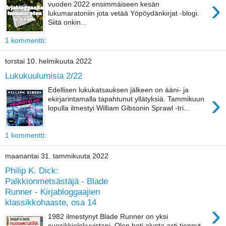
›
vuoden 2022 ensimmäiseen kesän
lukumaratoniin jota vetää Yöpöydänkirjat -blogi.
Siitä onkin...
1 kommentti:
torstai 10. helmikuuta 2022
Lukukuulumisia 2/22
Edellisen lukukatsauksen jälkeen on ääni- ja
›
ekirjarintamalla tapahtunut yllätyksiä. Tammikuun
lopulla ilmestyi William Gibsonin Sprawl -tri...
1 kommentti:
maanantai 31. tammikuuta 2022
Philip K. Dick:
Palkkionmetsästäjä - Blade
Runner - Kirjabloggaajien
klassikkohaaste, osa 14
›
1982 ilmestynyt Blade Runner on yksi
suosikkielokuvistani. Olen heti alusta asti tiennyt