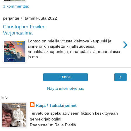
3 kommenttia:
perjantai 7. tammikuuta 2022
Christopher Fowler:
Varjomaailma
›
Lontoo on mielikuvitusta kiehtova kaupunki ja
sinne onkin sijoitettu kirjallisuudessa
rinnakkaiskaupunkeja, maanpäällisiä, maanalaisia
ja ma...
›
Etusivu
Näytä internetversio
Info
Raija / Taikakirjaimet
Tervetuloa spekulatiiviseen fiktioon keskittyvään
genrekirjablogiin!
Raapustelut: Raija Pietilä