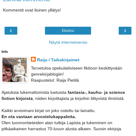
Kommentit ovat iloinen yllätys!
‹
›
Etusivu
Näytä internetversio
Info
Raija / Taikakirjaimet
Tervetuloa spekulatiiviseen fiktioon keskittyvään
genrekirjablogiin!
Raapustelut: Raija Pietilä
Ajatuksia lukemattomista luetuista
fantasia-, kauhu- ja science
fiction kirjoista
, niiden kirjoittajista ja kirjoihin liittyvistä ilmiöistä.
Kaikki arvioimani kirjat on joko ostettu tai lainattu.
En ota vastaan arvostelukappaleita.
Olen luonnontieteiden alan tutkija Lapista ja lukeminen on
pitkäaikainen harrastus 70-luvun alusta alkaen. Suosin ekirjoja.