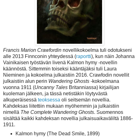
Francis Marion Crawfordin
novellikokoelma tuli odotukseni
alle 2013 Finnconin yhteydessä (
raportti
), kun näin Johanna
Vainikaisen työstävän livenä Kalmon hymy -novellin
käännöstä. Sittemmin toiseksi kääntäjäksi tuli Laura
Nieminen ja kokoelma julkaistiin 2016. Crawfodin novellit
julkaistiin alun perin
Wandering Ghosts
-kokoelmana
vuonna 1911 (
Uncanny Tales
Britanniassa) kirjailijan
kuoleman jälkeen, ja tässä netistäkin löytyvästä
alkuperäisessä
teoksessa
oli seitsemän novellia.
Kahdeksas liitettiin mukaan myöhemmin ja julkaistiin
nimellä
The Complete Wandering Ghosts
. Suomennos
sisältää kaikki kahdeksan novellia julkaisuaikaväliltä 1886-
1911.
Kalmon hymy (The Dead Smile, 1899)