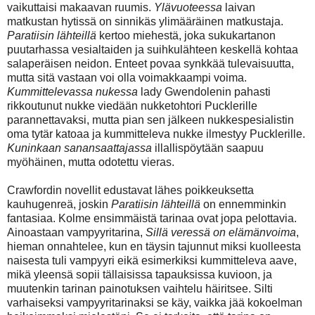
vaikuttaisi makaavan ruumis.
Ylävuoteessa
laivan
matkustan hytissä on sinnikäs ylimääräinen matkustaja.
Paratiisin lähteillä
kertoo miehestä, joka sukukartanon
puutarhassa vesialtaiden ja suihkulähteen keskellä kohtaa
salaperäisen neidon. Enteet povaa synkkää tulevaisuutta,
mutta sitä vastaan voi olla voimakkaampi voima.
Kummittelevassa nukessa
lady Gwendolenin pahasti
rikkoutunut nukke viedään nukketohtori Pucklerille
parannettavaksi, mutta pian sen jälkeen nukkespesialistin
oma tytär katoaa ja kummitteleva nukke ilmestyy Pucklerille.
Kuninkaan sanansaattajassa
illallispöytään saapuu
myöhäinen, mutta odotettu vieras.
Crawfordin novellit edustavat lähes poikkeuksetta
kauhugenreä, joskin
Paratiisin lähteillä
on ennemminkin
fantasiaa. Kolme ensimmäistä tarinaa ovat jopa pelottavia.
Ainoastaan vampyyritarina,
Sillä veressä on elämänvoima
,
hieman onnahtelee, kun en täysin tajunnut miksi kuolleesta
naisesta tuli vampyyri eikä esimerkiksi kummitteleva aave,
mikä yleensä sopii tällaisissa tapauksissa kuvioon, ja
muutenkin tarinan painotuksen vaihtelu häiritsee. Silti
varhaiseksi vampyyritarinaksi se käy, vaikka jää kokoelman