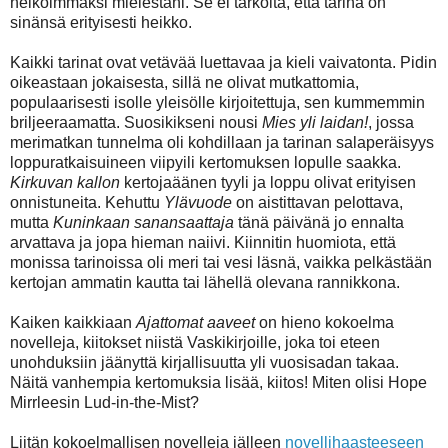
heikoimmaksi mielestäni. Se ei tarkoita, että tarina on
sinänsä erityisesti heikko.
Kaikki tarinat ovat vetävää luettavaa ja kieli vaivatonta. Pidin
oikeastaan jokaisesta, sillä ne olivat mutkattomia,
populaarisesti isolle yleisölle kirjoitettuja, sen kummemmin
briljeeraamatta. Suosikikseni nousi
Mies yli laidan!
, jossa
merimatkan tunnelma oli kohdillaan ja tarinan salaperäisyys
loppuratkaisuineen viipyili kertomuksen lopulle saakka.
Kirkuvan kallon
kertojaäänen tyyli ja loppu olivat erityisen
onnistuneita. Kehuttu
Ylävuode
on aistittavan pelottava,
mutta
Kuninkaan sanansaattaja
tänä päivänä jo ennalta
arvattava ja jopa hieman naiivi. Kiinnitin huomiota, että
monissa tarinoissa oli meri tai vesi läsnä, vaikka pelkästään
kertojan ammatin kautta tai lähellä olevana rannikkona.
Kaiken kaikkiaan
Ajattomat aaveet
on hieno kokoelma
novelleja, kiitokset niistä Vaskikirjoille, joka toi eteen
unohduksiin jäänyttä kirjallisuutta yli vuosisadan takaa.
Näitä vanhempia kertomuksia lisää, kiitos! Miten olisi Hope
Mirrleesin Lud-in-the-Mist?
Liitän kokoelmallisen novelleja jälleen
novellihaasteeseen