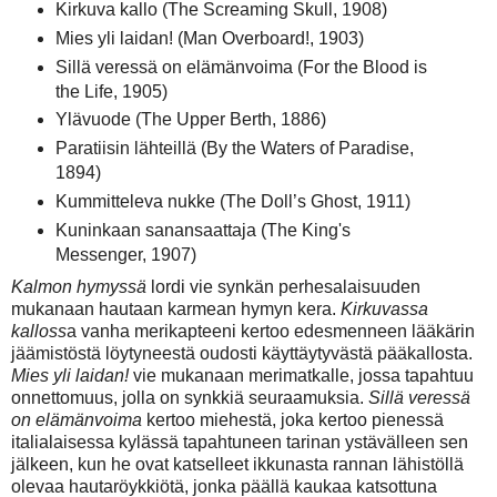
Kirkuva kallo (The Screaming Skull, 1908)
Mies yli laidan! (Man Overboard!, 1903)
Sillä veressä on elämänvoima (For the Blood is
the Life, 1905)
Ylävuode (The Upper Berth, 1886)
Paratiisin lähteillä (By the Waters of Paradise,
1894)
Kummitteleva nukke (The Doll’s Ghost, 1911)
Kuninkaan sanansaattaja (The King's
Messenger, 1907)
Kalmon hymyssä
lordi vie synkän perhesalaisuuden
mukanaan hautaan karmean hymyn kera.
Kirkuvassa
kalloss
a vanha merikapteeni kertoo edesmenneen lääkärin
jäämistöstä löytyneestä oudosti käyttäytyvästä pääkallosta.
Mies yli laidan!
vie mukanaan merimatkalle, jossa tapahtuu
onnettomuus, jolla on synkkiä seuraamuksia.
Sillä veressä
on elämänvoima
kertoo miehestä, joka kertoo pienessä
italialaisessa kylässä tapahtuneen tarinan ystävälleen sen
jälkeen, kun he ovat katselleet ikkunasta rannan lähistöllä
olevaa hautaröykkiötä, jonka päällä kaukaa katsottuna